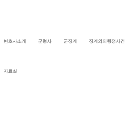
메뉴 건너뛰기
변호사소개
군형사
군징계
징계외의행정사건
자료실